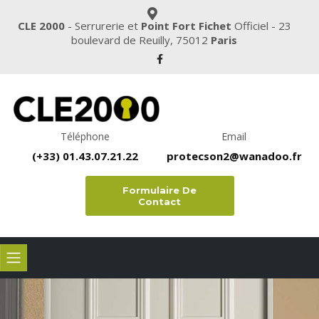
CLE 2000
- Serrurerie et
Point Fort Fichet
Officiel - 23
boulevard de Reuilly, 75012
Paris
Téléphone
Email
(+33) 01.43.07.21.22
protecson2@wanadoo.fr
Formulaire De
Contact