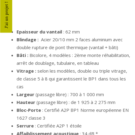
J'ai un projet !
Epaisseur du vantail
: 62 mm
Blindage :
Acier 20/10 mm 2 faces aluminium avec
double rupture de pont thermique (vantail + bâti)
Bâti :
Bicolore, 4 modèles : 2ème monte réhabilitation,
arrêt de doublage, tubulaire, en tableau
Vitrage :
selon les modèles, double ou triple vitrage,
de classe 5 à 8 qui garantissent le BP1 dans tous les
cas
Largeur
(passage libre) : 700 à 1 000 mm
Hauteur
(passage libre) : de 1 925 à 2 275 mm
Bloc-Porte
: Certifié A2P BP1 Norme européenne EN
1627 classe 3
Serrure
: Certifiée A2P 1 étoile
Affaiblissement acoustique
: 34 dB *